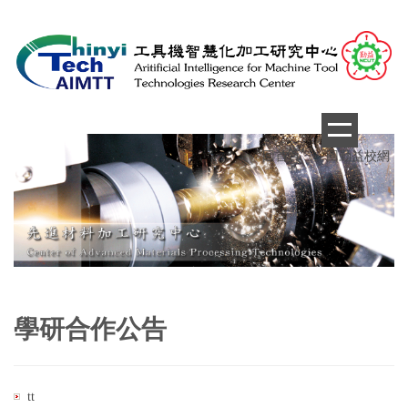
跳
到
主
要
內
容
區
回首頁
回勤益校網
學研合作公告
tt