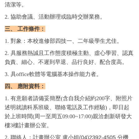
清潔等。
2. 協助會議、活動辦理或臨時交辦業務。
三、 工作條件：
1. 對象：本校進修部四技一、二年級學生尤佳。
2. 具服務熱誠且工作態度積極主動、虛心學習、認真
負責、細心、不遲到早退、品行良好、配合度高。
3. 具office軟體等電腦基本操作能力者。
四、 應附資料：
1. 有意願者請備妥簡歷(含自我介紹約200字、附照片
述明就讀科系班級、聯絡電話及工作經驗)，即日起
於上班時間(周一至周五09:00~17:00)親洽創新研發大
樓3樓計畫辦公室。
2. 聯絡人：
計畫辦公室 盧小姐(04)2392-4505 分機