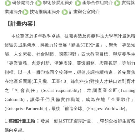
實習就
研發處簡介
學術發展組簡介
產學合作組簡介
業組簡介
技術推廣組簡介
計畫辦公室簡介
【計畫內容】
本校奠基於多年教學卓越、技職再造及典範科技大學等計畫累積
經驗與成果傳承，將致力於發展「勤益
STEP
計畫」，聚焦「專業知
能、人文素養、社會關懷、國際視野」四大教育目標、與培養學生
「專業實務、創意創新、溝通表達、關懷服務、宏觀視野」等能力
指標。以一步一腳印協同全校師生，穩健步調持續精進，首先聚焦
在地產業問題
(
工具機、工業
4.0
、綠能科技
)
對接人才缺口達到育才
之「社會責任」
(Social responsibility)
，培訓產業金匠
(Training
Goldsmith)
，讓學子們具備實作職能，成為在地「企業夥伴」
(Enterprise Partnership)
，最後「前進全球」
(Progress Worldwide)
。
：
1.
整體計畫主軸
發展「勤益
STEP
躍昇計畫」，帶領全校師生實務
邁向卓越。