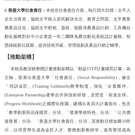
6.
善盡大學社會責任：
本校在社會責任方面，執行四大目標；太平人
文生活再造，協助太平移入居民解決生活、教育之問題。太平農業
農產品活化，協助太平杷枇、荔枝、龍眼等農產品行銷。工具機自
動化服務對於中小企業提一年二團隊免費自動化系統設計服務。智
慧綠能新社菇園，提供技術升級、管理規劃及產品行銷之輔導。
【推動架構】
本校高教深耕整體計畫推動架構以「勤益
STEP
計畫躍昇計畫」為
主軸，發展出善盡大學「社會責任」
(Social Responsibility)
，健全
「培訓金匠」
(Training Goldsmith)
教學制度，強化「企業夥伴」
(Enterprise Partnership)
產學合作與技術研發，及營造「前進全球」
(Progress Worldwide)
之國際化校園，建構出各四大計畫面向，包含
「教學創新與品保躍昇」分項、「發展學校特色」分項、「公共價
值發展」分項、「善盡大學社會責任」分項，其推動目標如圖
10
所
示，以培育學生成為金匠人才、實務創新教師等，進而實現成為