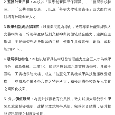
2.
整體計畫目標：
本校以「教學創新與品保躍昇」、「發展學校特
色」、「公共價值發展」，以及「善盡大學社會責任」四大面向深
耕培育技職金匠人才。
3.
教學創新與品保躍昇：
以產業問題為導向，透過專業技能訓練與人
文藝術陶冶，培養學生創新創業精神與跨領域整合能力，達到自主
學習、主動學習與終身學習的目標，使學生具備實作、創新、成長
能力
(MIG)
。
4.
發展學校特色：
本校以培育具技術研發管理能力之金匠人才為教學
特色，成為機械、工業
4.0
、綠能科技領域之專業技術學校。具備全
國唯一工具機學院大樓，成立「智慧化工具機教學與技術服務營運
處」，並成為企業產學合作之特色科大，積極建構學校為多元文化
之國際化校園。
5.
公共價值發展：
為提升技職教育公共性，致力於擴大弱勢學生學
習及就業輔導機制、建構開放式教學系統、完善師資結構，提升校
務資訊管理之制度及效用。