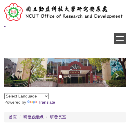
跳
到
主
要
內
容
區
Previous
Next
Powered by
Translate
首頁
研發處組織
研發長室