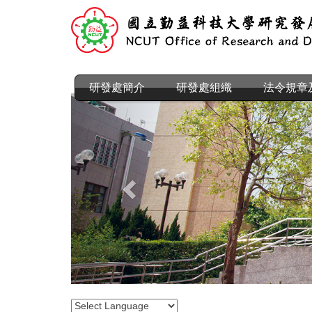
跳
到
主
要
內
容
研發處簡介
研發處組織
法令規章
區
Previous